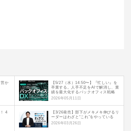
経営か
【5/27（水）14:50〜】『忙しい』を
卒業する。人手不足をAIで解消し、業
績を最大化するバックオフィス戦略
2026年05月11日
！ 4
【3/26発売】部下がメキメキ伸びるリ
ーダーはわざと“これ”をやっている
2026年03月26日