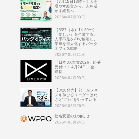
【7月15日13時～】人を
増やす経営から、人を活
かす経営へ
2026年07月03日
【5/27（水）14:50〜】
『忙しい』を卒業する。
人手不足をAIで解消し、
業績を最大化するバック
オフィス戦略
2026年05月11日
「日本DX大賞2026」応募
受付中！ 4月24日（金）
締切
2026年04月03日
【3/26発売】部下がメキ
メキ伸びるリーダーはわ
ざと“これ”をやっている
2026年03月26日
社名変更のお知らせ
2026年03月24日