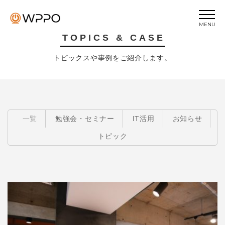
MENU
TOPICS & CASE
当協会について
トピックスや事例をご紹介します。
トピックス
ビジネスIQ
ビジネスEQ
一覧
勉強会・セミナー
IT活用
お知らせ
セミナー
トピック
プライバシーポリシー
DX推進される方
IT専門家の方
士業の方
企業の方